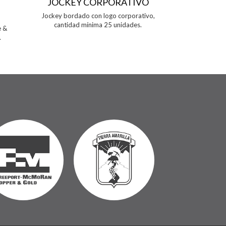
JOCKEY CORPORATIVO
PEND
Jockey bordado con logo corporativo,
Estructura de a
cantidad mínima 25 unidades.
Disponible 
e &
Impresion 
.