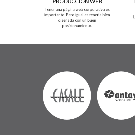
ICITARIAS
PRODUCCIÓN WEB
as, sobre 25
Tener una página web corporativa es
.
importante. Pero igual es tenerla bien
L
diseñada con un buen
posicionamiento.